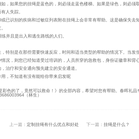
例如，如果您的挂绳是蓝色的，则必须走蓝色楼梯。如果是绿色，则必须
否有人失踪。
或已识别的疾病和过敏症列表附在挂绳上会非常有帮助。这是确保失去
友。
练并且是出入和逃生路线的人们。
特别是在那些需要快速反应，时间和适当类型的帮助的情况下。当发生
种情况，则您已经知道受过培训的，人员所穿的急救包，身份证徽章和背
助，治疗和安全通向预先建立的安全通道。
用，不知道有没有能给你带来启发呢
都是彩色的了，竟然可以救命！》的全部内容，希望对您有帮助。春晖礼品
86003964（林生）
上一篇：
定制挂绳有什么优点和好处
下一篇：
挂绳是什么？