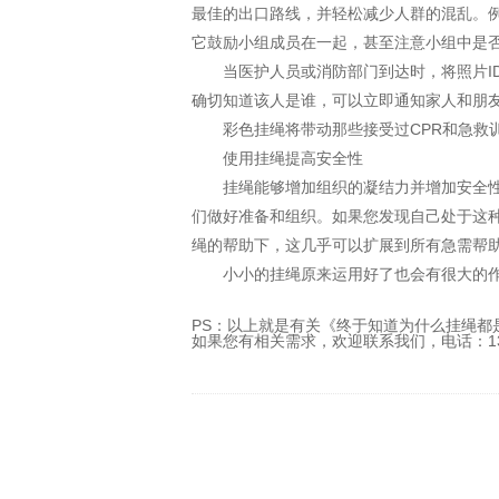
最佳的出口路线，并轻松减少人群的混乱。
它鼓励小组成员在一起，甚至注意小组中是
当医护人员或消防部门到达时，将照片ID
确切知道该人是谁，可以立即通知家人和朋
彩色挂绳将带动那些接受过CPR和急救训
使用挂绳提高安全性
挂绳能够增加组织的凝结力并增加安全性，
们做好准备和组织。如果您发现自己处于这
绳的帮助下，这几乎可以扩展到所有急需帮
小小的挂绳原来运用好了也会有很大的作
PS：以上就是有关《终于知道为什么挂绳
如果您有相关需求，欢迎联系我们，电话：136