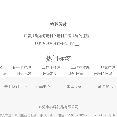
推荐阅读
厂牌挂绳如何定制？定制厂牌挂绳的流程
尼龙布绒布袋有什么用途__
热门标签
家
证件卡挂绳
工作证挂绳
工作牌挂绳
尼龙挂绳
绳
挂绳批发
挂绳定制
涤纶挂绳
热转印挂绳
关于我们
产品中心
加工设备
新闻资讯
东莞市春晖礼品有限公司
东莞市虎门镇北栅西坊西沙一路3号4楼
电话：15916978229
E-mail：ch@chun