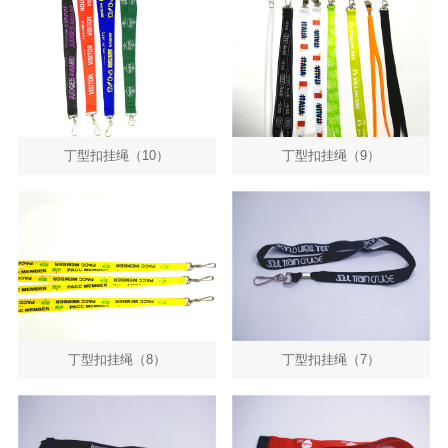
其他挂绳
尼龙挂绳
丝印织带
丁型扣挂绳（10）
提花挂绳
丁型扣挂绳（9）
热转印挂绳
设备挂绳
口罩
丁型扣挂绳（8）
丁型扣挂绳（7）