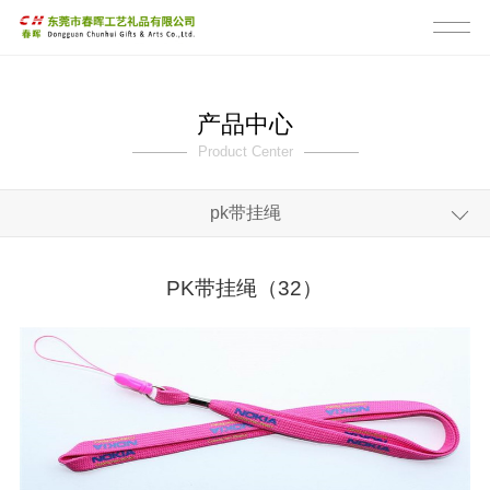
产品中心
Product Center
pk带挂绳
全部
PK带挂绳（32）
pk带挂绳
反光膜挂绳
潜水料眼镜带
水壶扣带
相机带吉他带