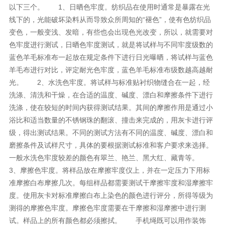
以下三个。 1、日晒色牢度。纺织品在使用时通常是暴露在光
线下的，光能破坏染料从而导致众所周知的“褪色”，使有色纺织品
变色，一般变浅、发暗，有些也会出现色光改变，所以，就需要对
色牢度进行测试，日晒色牢度测试，就是将试样与不同牢度级数的
蓝色羊毛标准布一起放在规定条件下进行日光曝晒，将试样与蓝色
羊毛布进行对比，评定耐光色牢度，蓝色羊毛标准布级数越高越耐
光。 2、水洗色牢度。将试样与标准贴衬织物缝合在一起，经
洗涤、清洗和干燥，在合适的温度、碱度、漂白和摩擦条件下进行
洗涤，使在较短的时间内获得测试结果。其间的摩擦作用是通过小
浴比和适当数量的不锈钢珠的翻滚、撞击来完成的，用灰卡进行评
级，得出测试结果。不同的测试方法有不同的温度、碱度、漂白和
磨擦条件及试样尺寸，具体的要根据测试标准和客户要求来选择。
一般水洗色牢度较差的颜色有翠兰、艳兰、黑大红、藏青等。
3、摩擦色牢度。将样品放在摩擦牢度仪上，并在一定压力下用标
准摩擦白布摩擦几次。每组样品都需要测试干摩擦牢度和湿摩擦牢
度。使用灰卡对标准摩擦白布上染色的颜色进行评分，所得等级为
测得的摩擦色牢度。摩擦色牢度需要在干摩擦和湿摩擦中进行测
试。样品上的所有颜色都必须擦拭。 手机绳既可以用作装饰